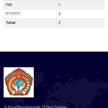
PNS
1
PTT/PTY
2
Total
3
Jl. Raya Banyuwangi No. 17 Desa Tokelan